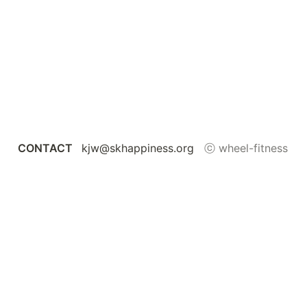
CONTACT  
 kjw@skhappiness.org   
ⓒ wheel-fitness